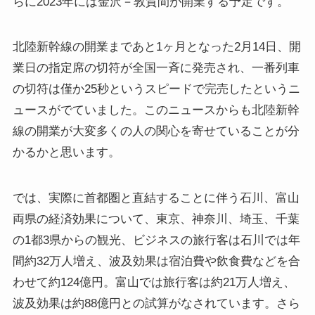
らに2023年には金沢－敦賀間が開業する予定です。
北陸新幹線の開業まであと1ヶ月となった2月14日、開
業日の指定席の切符が全国一斉に発売され、一番列車
の切符は僅か25秒というスピードで完売したというニ
ュースがでていました。このニュースからも北陸新幹
線の開業が大変多くの人の関心を寄せていることが分
かるかと思います。
では、実際に首都圏と直結することに伴う石川、富山
両県の経済効果について、東京、神奈川、埼玉、千葉
の1都3県からの観光、ビジネスの旅行客は石川では年
間約32万人増え、波及効果は宿泊費や飲食費などを合
わせて約124億円。富山では旅行客は約21万人増え、
波及効果は約88億円との試算がなされています。さら