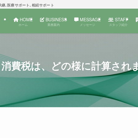
承継､医療サポート､相続サポート
HOME
BUSINESS
MESSAGE
STAFF
ホーム
業務案内
メッセージ
スタッフ紹介
る消費税は、どの様に計算され