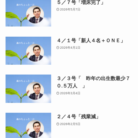
５／７号「増床完了」
2026年5月7日
４／１号「新人４名＋ＯＮＥ」
2026年4月1日
３／３号「 昨年の出生数最少７
０.５万人 」
2026年3月4日
２／４号「残業減」
2026年2月5日