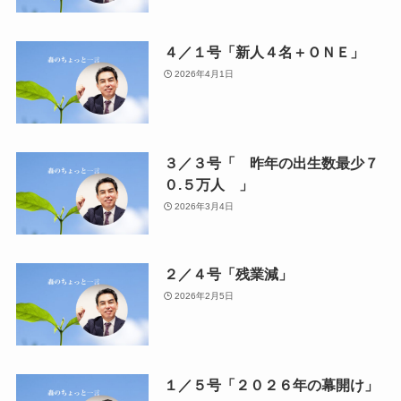
４／１号「新人４名＋ＯＮＥ」
2026年4月1日
３／３号「 昨年の出生数最少７
０.５万人 」
2026年3月4日
２／４号「残業減」
2026年2月5日
１／５号「２０２６年の幕開け」