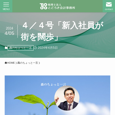
MENU
contact
４／４号「新入社員が
2024
4/05
街を闊歩」
2024年4月5日
轟のちょっと一言
HOME
轟のちょっと一言