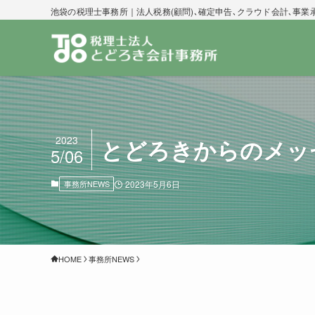
池袋の税理士事務所｜法人税務(顧問)､確定申告､クラウド会計､事業
2023
とどろきからのメッ
5/06
事務所NEWS
2023年5月6日
HOME
事務所NEWS