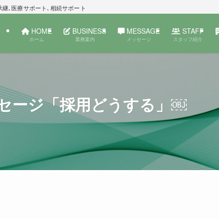
承継､医療サポート､相続サポート
HOME
BUSINESS
MESSAGE
STAFF
ホーム
業務案内
メッセージ
スタッフ紹介
セージ「採用どうする」￼