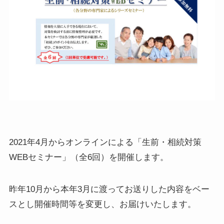
2021
年
4
月からオンラインによる「生前・相続対策
WEB
セミナー」（全
6
回）を開催します。
昨年
10
月から本年
3
月に渡ってお送りした内容をベー
スとし開催時間等を変更し、お届けいたします。