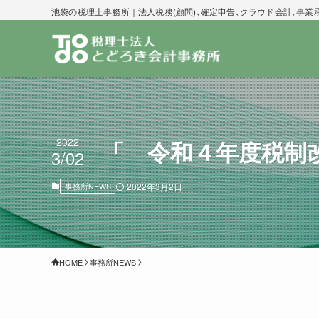
池袋の税理士事務所｜法人税務(顧問)､確定申告､クラウド会計､事業
2022
「 令和４年度税制
3/02
事務所NEWS
2022年3月2日
HOME
事務所NEWS