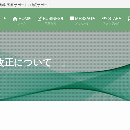
承継､医療サポート､相続サポート
HOME
BUSINESS
MESSAGE
STAFF
ホーム
業務案内
メッセージ
スタッフ紹介
改正について 」