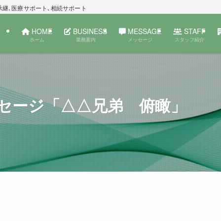
承継､医療サポート､相続サポート
HOME
BUSINESS
MESSAGE
STAFF
ホーム
業務案内
メッセージ
スタッフ紹介
セージ「△△兄弟 俯瞰」