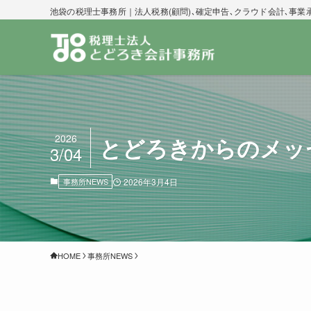
池袋の税理士事務所｜法人税務(顧問)､確定申告､クラウド会計､事業
2026
とどろきからのメッ
3/04
事務所NEWS
2026年3月4日
HOME
事務所NEWS