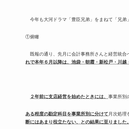
今年も大河ドラマ「豊臣兄弟」をまねて「兄弟
①俯瞰
既報の通り、先月に会計事務所さんと経営統合へ
れで本年６月以降は、池袋・朝霞・新松戸・川越
２年前に支店経営を始めたときには、
事業所別
ある程度の勘定科目を事業所別に分けて
月次処理
断にはあまり役立たない、との結果に至りました